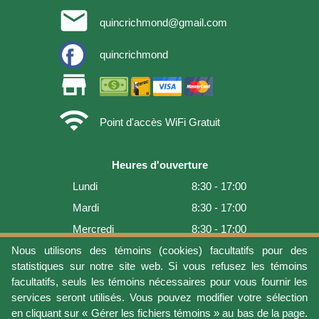
email
quincrichmond@gmail.com
quincrichmond
store
wifi
Point d'accès WiFi Gratuit
Heures d'ouverture
Lundi
8:30 - 17:00
Mardi
8:30 - 17:00
Mercredi
8:30 - 17:00
Jeudi
8:30 - 17:00
Nous utilisons des témoins (cookies) facultatifs pour des
statistiques sur notre site web. Si vous refusez les témoins
Vendredi
8:30 - 17:00
facultatifs, seuls les témoins nécessaires pour vous fournir les
Samedi
9:00 - 16:00
services seront utilisés. Vous pouvez modifier votre sélection
en cliquant sur « Gérer les fichiers témoins » au bas de la page.
Dimanche
Fermé