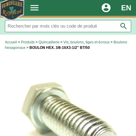
.
menu
account_circle
EN
search
Accueil
>
Produits
>
Quincaillerie
>
Vis, boulons, tiges et écrous
>
Boulons
hexagonaux
>
BOULON HEX. 3/8-16X3-1/2" BT/50