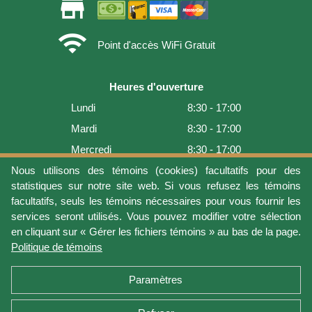
store
wifi
Point d'accès WiFi Gratuit
Heures d'ouverture
Lundi
8:30 - 17:00
Mardi
8:30 - 17:00
Mercredi
8:30 - 17:00
Jeudi
8:30 - 17:00
Nous utilisons des témoins (cookies) facultatifs pour des
statistiques sur notre site web. Si vous refusez les témoins
Vendredi
8:30 - 17:00
facultatifs, seuls les témoins nécessaires pour vous fournir les
Samedi
9:00 - 16:00
services seront utilisés. Vous pouvez modifier votre sélection
en cliquant sur « Gérer les fichiers témoins » au bas de la page.
Dimanche
Fermé
Politique de témoins
Dernière mise à jour: 2026-08-05 18:22:07
Paramètres