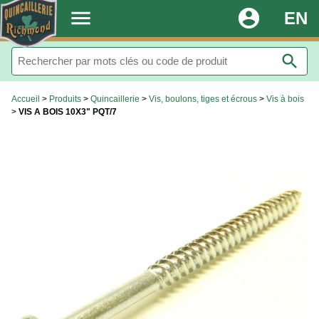
.
menu
account_circle
EN
search
Accueil
>
Produits
>
Quincaillerie
>
Vis, boulons, tiges et écrous
>
Vis à bois
>
VIS A BOIS 10X3" PQT/7