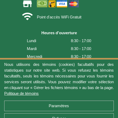
store
wifi
Point d'accès WiFi Gratuit
Heures d'ouverture
Lundi
8:30 - 17:00
Mardi
8:30 - 17:00
Mercredi
8:30 - 17:00
Jeudi
8:30 - 17:00
Nous utilisons des témoins (cookies) facultatifs pour des
statistiques sur notre site web. Si vous refusez les témoins
Vendredi
8:30 - 17:00
facultatifs, seuls les témoins nécessaires pour vous fournir les
Samedi
9:00 - 16:00
services seront utilisés. Vous pouvez modifier votre sélection
en cliquant sur « Gérer les fichiers témoins » au bas de la page.
Dimanche
Fermé
Politique de témoins
Dernière mise à jour: 2026-08-05 18:22:07
Paramètres