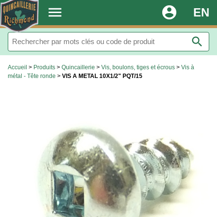
.
menu
account_circle
EN
search
Accueil
>
Produits
>
Quincaillerie
>
Vis, boulons, tiges et écrous
>
Vis à
métal - Tête ronde
>
VIS A METAL 10X1/2" PQT/15