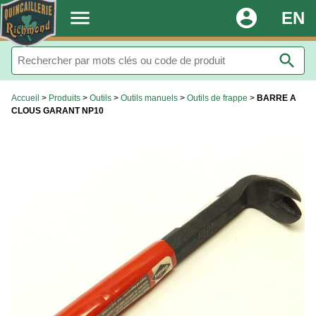
.
menu
account_circle
EN
search
Accueil
>
Produits
>
Outils
>
Outils manuels
>
Outils de frappe
>
BARRE A
CLOUS GARANT NP10