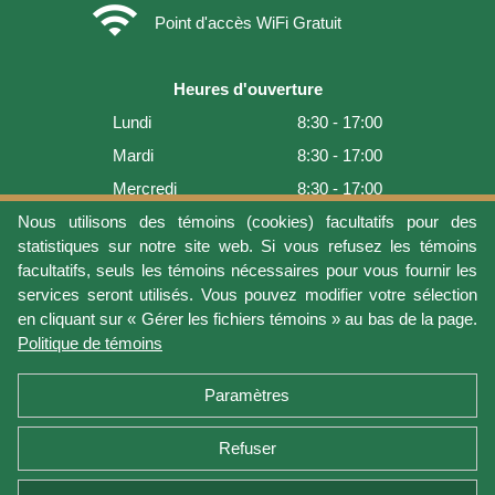
wifi
Point d'accès WiFi Gratuit
Heures d'ouverture
Lundi
8:30 - 17:00
Mardi
8:30 - 17:00
Mercredi
8:30 - 17:00
Jeudi
8:30 - 17:00
Nous utilisons des témoins (cookies) facultatifs pour des
statistiques sur notre site web. Si vous refusez les témoins
Vendredi
8:30 - 17:00
facultatifs, seuls les témoins nécessaires pour vous fournir les
Samedi
9:00 - 16:00
services seront utilisés. Vous pouvez modifier votre sélection
en cliquant sur « Gérer les fichiers témoins » au bas de la page.
Dimanche
Fermé
Politique de témoins
Dernière mise à jour: 2026-08-08 17:21:06
Paramètres
Refuser
Conditions d'utilisation
Vie privée
Gérer les fichiers témoins
Politique de témoins
Politique de retour et garantie