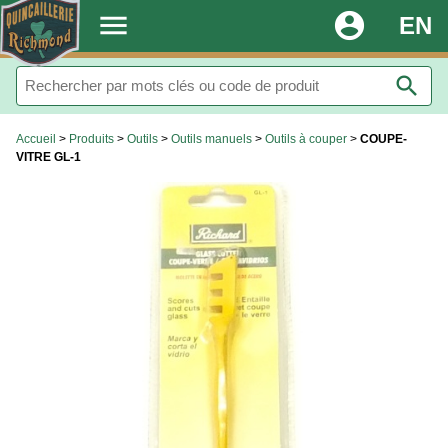
.
menu
account_circle
EN
search
Accueil
>
Produits
>
Outils
>
Outils manuels
>
Outils à couper
>
COUPE-
VITRE GL-1