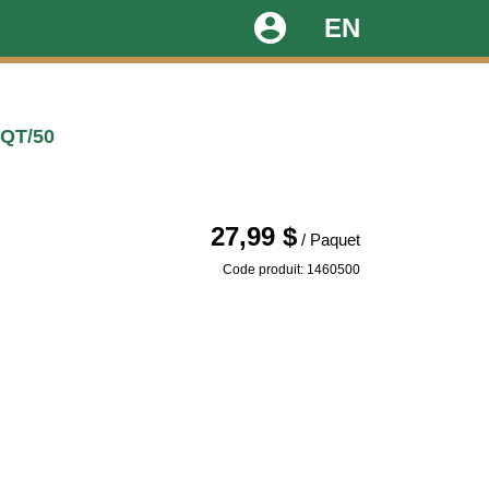
account_circle
EN
QT/50
27,99 $
/ Paquet
Code produit: 1460500