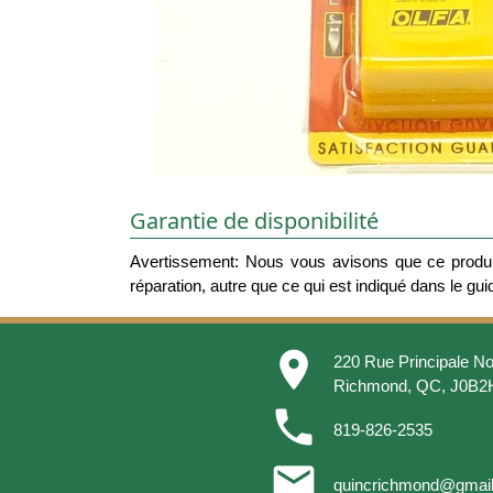
Garantie de disponibilité
Avertissement: Nous vous avisons que ce produit
réparation, autre que ce qui est indiqué dans le guide
place
220 Rue Principale No
Richmond, QC, J0B2
phone
819-826-2535
email
quincrichmond@gmai