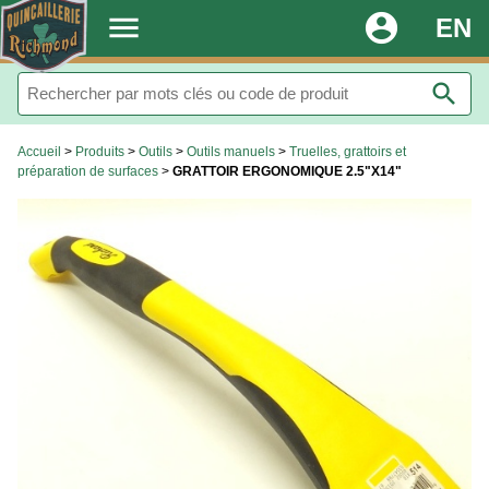
.
menu
account_circle
EN
search
Accueil
>
Produits
>
Outils
>
Outils manuels
>
Truelles, grattoirs et
préparation de surfaces
>
GRATTOIR ERGONOMIQUE 2.5"X14"