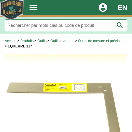
.
menu
account_circle
EN
search
Accueil
>
Produits
>
Outils
>
Outils manuels
>
Outils de mesure et précision
>
EQUERRE 12"