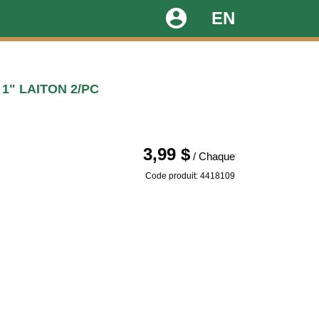
account_circle
EN
1" LAITON 2/PC
3,99 $
/ Chaque
Code produit: 4418109