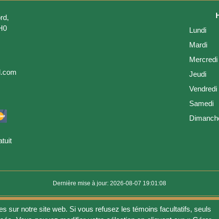
rd,
H0
Lundi
Mardi
Mercredi
l.com
Jeudi
Vendredi
Samedi
Dimanch
tuit
Dernière mise à jour: 2026-08-07 19:01:08
es sur notre site web. Si vous refusez les témoins facultatifs, seuls
ion
Vie privée
Gérer les fichiers témoins
Politique de témoins
Politique 