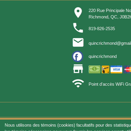
place
220 Rue Principale No
Richmond, QC, J0B2
phone
819-826-2535
email
quincrichmond@gmai
quincrichmond
store
wifi
Point d'accès WiFi Gra
Nous utilisons des témoins (cookies) facultatifs pour des statistiqu
Conditions d'utilisat