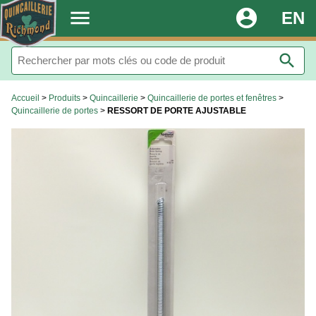
.
menu
account_circle
EN
search
Accueil
>
Produits
>
Quincaillerie
>
Quincaillerie de portes et fenêtres
>
Quincaillerie de portes
>
RESSORT DE PORTE AJUSTABLE