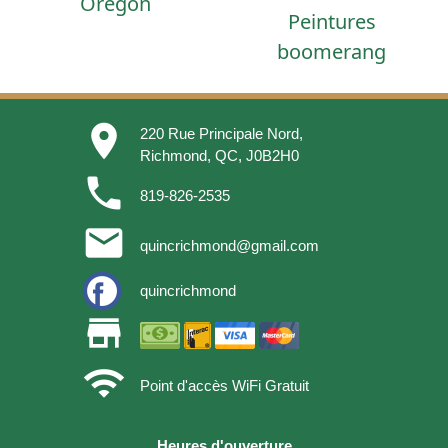
Oregon
Peintures
boomerang
place
220 Rue Principale Nord,
Richmond, QC, J0B2H0
phone
819-826-2535
email
quincrichmond@gmail.com
quincrichmond
store
wifi
Point d'accès WiFi Gratuit
Heures d'ouverture