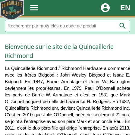
.
menu
account_circle
EN
search
Bienvenue sur le site de la Quincaillerie
Richmond
La Quincaillerie Richmond / Richmond Hardware a commencé
avec les frères Bidgood : John Wesley Bidgood et Isaac E.
Bidgood. En 1947, Barrie Armatage et John W. Barrington
deviennent les propriétaires. En 1979, Paul O’Donnell achète
les parts de Barrie W. Armatage et c’est en 1981 que Mark
O’Donnell acquiert de celle de Lawrence H. Rodgers. En 1982,
Quincaillerie Richmond enr. devient Quincaillerie Richmond inc.
C’est en 2010 que Julie O’Donnell, agée de seulement 21 ans,
se joint à l’entreprise avec son père Mark et son oncle Paul. En
2011, c’est le duo père-fille qui dirige l’entreprise. En août 2013,
suite au décès de Mark O’Donnell, c’est Julie O’Donnell qui