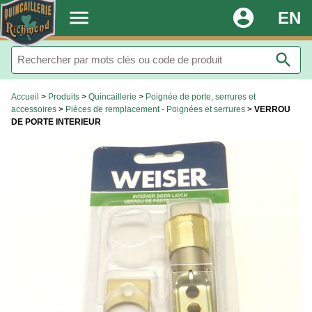
.
menu
account_circle
EN
search
Accueil
>
Produits
>
Quincaillerie
>
Poignée de porte, serrures et
accessoires
>
Pièces de remplacement - Poignées et serrures
>
VERROU
DE PORTE INTERIEUR