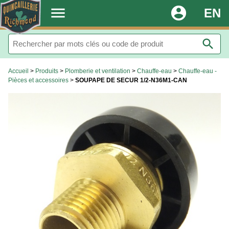
.
menu
account_circle
EN
search
Accueil
>
Produits
>
Plomberie et ventilation
>
Chauffe-eau
>
Chauffe-eau -
Pièces et accessoires
>
SOUPAPE DE SECUR 1/2-N36M1-CAN