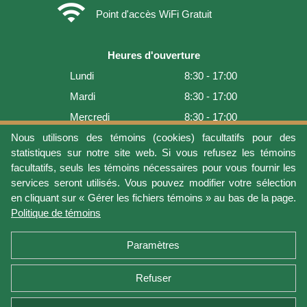
wifi
Point d'accès WiFi Gratuit
Heures d'ouverture
Lundi
8:30 - 17:00
Mardi
8:30 - 17:00
Mercredi
8:30 - 17:00
Jeudi
8:30 - 17:00
Nous utilisons des témoins (cookies) facultatifs pour des
statistiques sur notre site web. Si vous refusez les témoins
Vendredi
8:30 - 17:00
facultatifs, seuls les témoins nécessaires pour vous fournir les
Samedi
9:00 - 16:00
services seront utilisés. Vous pouvez modifier votre sélection
en cliquant sur « Gérer les fichiers témoins » au bas de la page.
Dimanche
Fermé
Politique de témoins
Dernière mise à jour: 2026-08-06 17:05:36
Paramètres
Refuser
Conditions d'utilisation
Vie privée
Gérer les fichiers témoins
Politique de témoins
Politique de retour et garantie