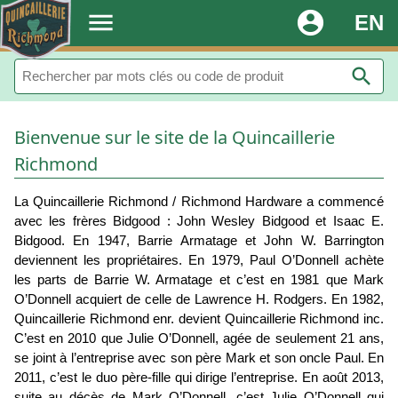
.
menu
account_circle
EN
search
Bienvenue sur le site de la Quincaillerie
Richmond
La Quincaillerie Richmond / Richmond Hardware a commencé
avec les frères Bidgood : John Wesley Bidgood et Isaac E.
Bidgood. En 1947, Barrie Armatage et John W. Barrington
deviennent les propriétaires. En 1979, Paul O’Donnell achète
les parts de Barrie W. Armatage et c’est en 1981 que Mark
O’Donnell acquiert de celle de Lawrence H. Rodgers. En 1982,
Quincaillerie Richmond enr. devient Quincaillerie Richmond inc.
C’est en 2010 que Julie O’Donnell, agée de seulement 21 ans,
se joint à l’entreprise avec son père Mark et son oncle Paul. En
2011, c’est le duo père-fille qui dirige l’entreprise. En août 2013,
suite au décès de Mark O’Donnell, c’est Julie O’Donnell qui