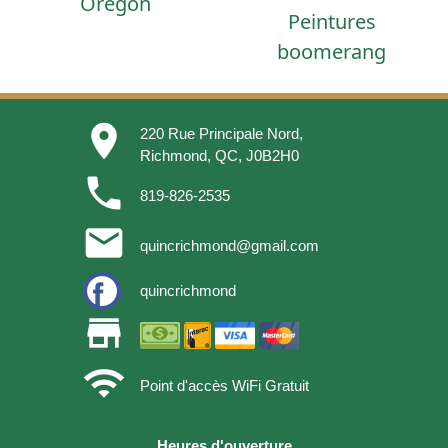
Oregon
Peintures
boomerang
place
220 Rue Principale Nord,
Richmond, QC, J0B2H0
phone
819-826-2535
email
quincrichmond@gmail.com
quincrichmond
store
wifi
Point d'accès WiFi Gratuit
Heures d'ouverture